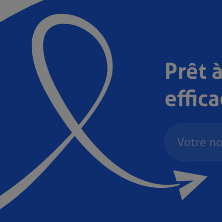
Prêt à
effic