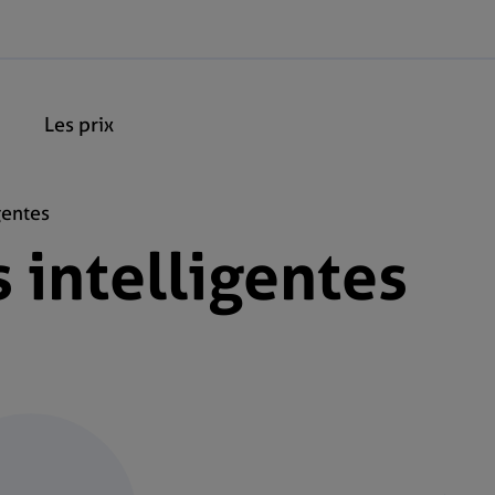
Les prix
gentes
 intelligentes