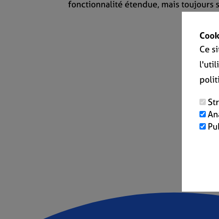
fonctionnalité étendue, mais toujours si
Cook
Ce s
l'uti
poli
St
An
Pu