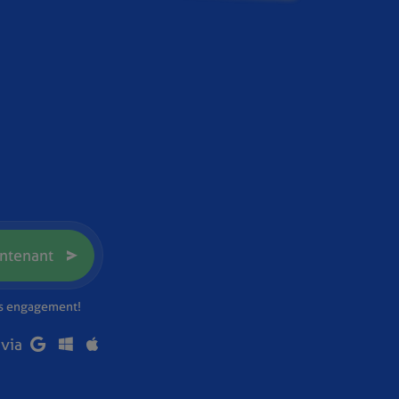
ntenant
ns engagement!
 via