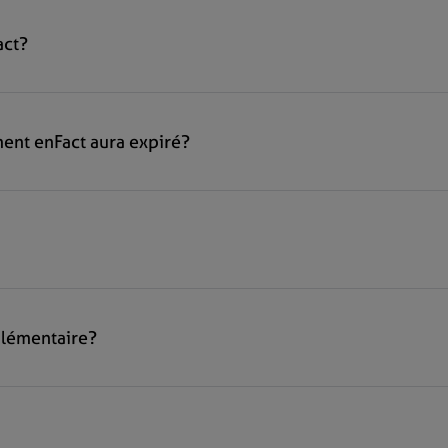
act?
ent enFact aura expiré?
plémentaire?