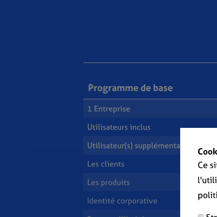
Programme de base
1 Entreprise
Utilisateurs inclus
Utilisateur(s) supplémentaire(s)
Cook
Les clients
Ce s
l'uti
Les produits
poli
Identité corporative