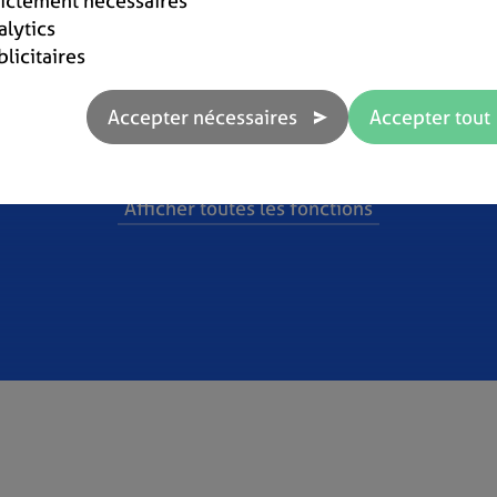
rictement nécessaires
3 factures par mois
Factures illimitées
alytics
blicitaires
Afficher toutes les fonctions